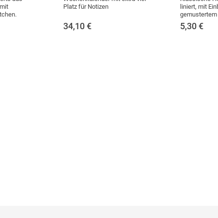
mit
Platz für Notizen
liniert, mit E
tchen.
gemustertem 
34,10
€
5,30
€