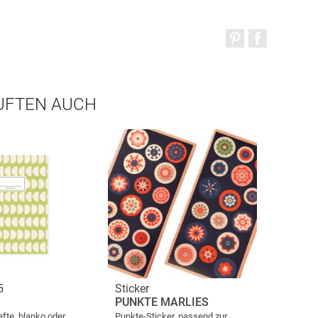
AUFTEN AUCH
5
Sticker
PUNKTE MARLIES
fte, blanko oder
Punkte-Sticker, passend zur