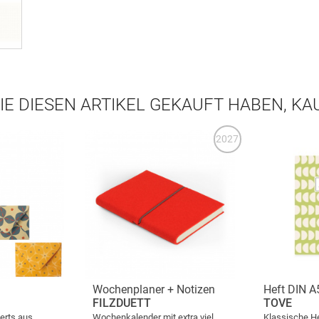
IE DIESEN ARTIKEL GEKAUFT HABEN, K
2027
Wochenplaner + Notizen
Heft DIN A
FILZDUETT
TOVE
erts aus
Wochenkalender mit extra viel
Klassische He