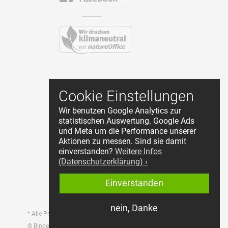
Kontakt
Cookie Einstellungen
AGB
Wir benutzen Google Analytics zur
Datenschutz
statistischen Auswertung. Google Ads
Impressum
und Meta um die Performance unserer
Cookie Einstellungen
Aktionen zu messen. Sind sie damit
Händler Login
einverstanden?
Weitere Infos
(Datenschutzerklärung) ›
Widerruf starten
Einverstanden
nein, Danke
* Alle Preise inkl. MwSt., zzgl. Versandkosten.
© Bindewerk GmbH & Co.KG