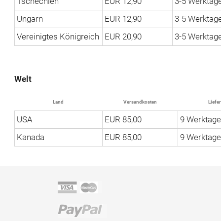
Tschechien
EUR 12,90
3-5 Werktag
Ungarn
EUR 12,90
3-5 Werktag
Vereinigtes Königreich
EUR 20,90
3-5 Werktag
Welt
Land
Versandkosten
Liefer
USA
EUR 85,00
9 Werktage
Kanada
EUR 85,00
9 Werktage