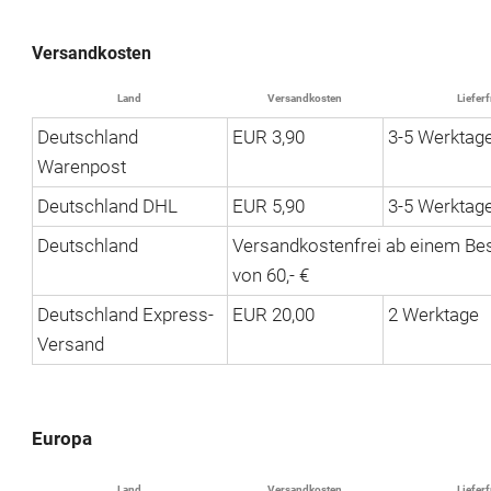
Versandkosten
Land
Versandkosten
Lieferf
Deutschland
EUR 3,90
3-5 Werktag
Warenpost
Deutschland DHL
EUR 5,90
3-5 Werktag
Deutschland
Versandkostenfrei ab einem Bes
von 60,- €
Deutschland Express-
EUR 20,00
2 Werktage
Versand
Europa
Land
Versandkosten
Lieferf