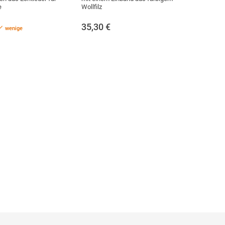
e
Wollfilz
35,30
€
wenige