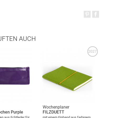
AUFTEN AUCH
2027
Wochenplaner
pchen Purple
FILZDUETT
n aus Echtleder für
mit einem Einband aus farbigem