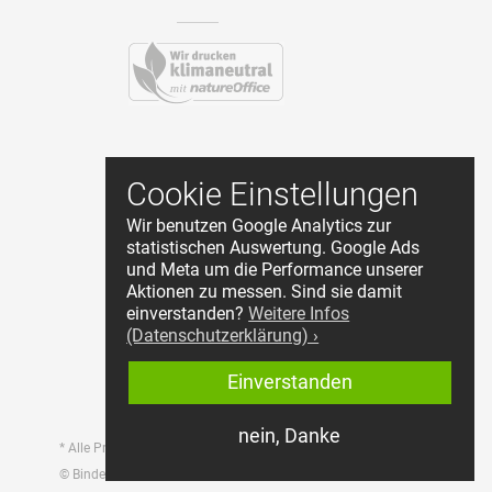
Kontakt
Cookie Einstellungen
AGB
Wir benutzen Google Analytics zur
Datenschutz
statistischen Auswertung. Google Ads
Impressum
und Meta um die Performance unserer
Cookie Einstellungen
Aktionen zu messen. Sind sie damit
Händler Login
einverstanden?
Weitere Infos
(Datenschutzerklärung) ›
Widerruf starten
Einverstanden
nein, Danke
* Alle Preise inkl. MwSt., zzgl. Versandkosten.
© Bindewerk GmbH & Co.KG