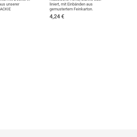
aus unserer
liniert, mit Einbänden aus
JACKIE
gemustertem Feinkarton.
4,24
€