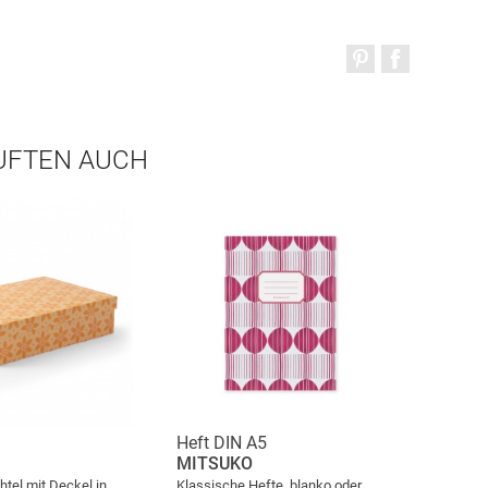
AUFTEN AUCH
Heft DIN A5
MITSUKO
htel mit Deckel in
Klassische Hefte, blanko oder