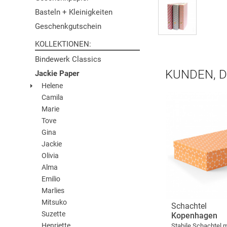
Basteln + Kleinigkeiten
Geschenkgutschein
KOLLEKTIONEN
Bindewerk Classics
KUNDEN, D
Jackie Paper
Helene
Camila
Marie
Tove
Gina
Jackie
Olivia
Alma
Emilio
Marlies
Mitsuko
Schachtel
Suzette
Kopenhagen
Henriette
Stabile Schachtel m