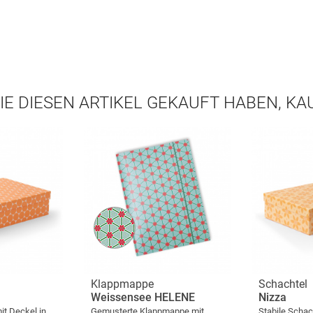
IE DIESEN ARTIKEL GEKAUFT HABEN, K
Klappmappe
Schachtel
Weissensee HELENE
Nizza
it Deckel in
Gemusterte Klappmappe mit
Stabile Schac