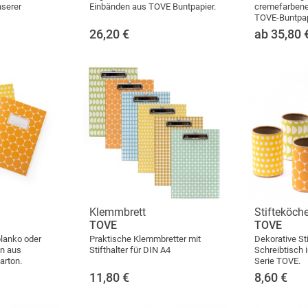
nserer
Einbänden aus TOVE Buntpapier.
cremefarbene
TOVE-Buntpap
26,20
€
ab 35,80
Klemmbrett
Stifteköche
TOVE
TOVE
blanko oder
Praktische Klemmbretter mit
Dekorative St
en aus
Stifthalter für DIN A4
Schreibtisch 
arton.
Serie TOVE.
11,80
€
8,60
€