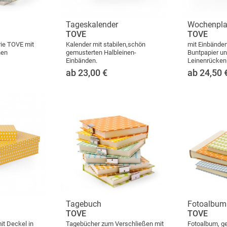
Tageskalender
Wochenpla
TOVE
TOVE
rie TOVE mit
Kalender mit stabilen,schön
mit Einbände
nen
gemusterten Halbleinen-
Buntpapier u
Einbänden.
Leinenrücken
ab 23,00
€
ab 24,50
Tagebuch
Fotoalbum
TOVE
TOVE
it Deckel in
Tagebücher zum Verschließen mit
Fotoalbum, g