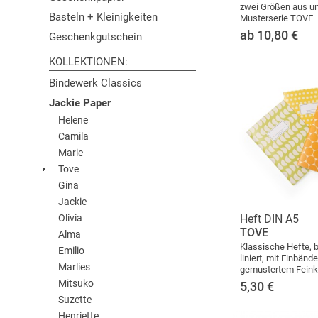
zwei Größen aus u
Basteln + Kleinigkeiten
Musterserie TOVE
ab 10,80
€
Geschenkgutschein
KOLLEKTIONEN
Bindewerk Classics
Jackie Paper
Helene
Camila
Marie
Tove
Gina
Jackie
Olivia
Heft DIN A5
TOVE
Alma
Klassische Hefte, 
Emilio
liniert, mit Einbänd
Marlies
gemustertem Feink
Mitsuko
5,30
€
Suzette
Henriette