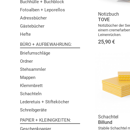
Buchhülle + Buchblock
Fotoalben + Leporellos
Notizbuch
Adressbücher
TOVE
Notizbücher der Se
Gästebücher
einem cremefarbe
Hefte
Leinenrücken.
25,90
€
BÜRO + AUFBEWAHRUNG
Briefumschläge
Ordner
Stehsammler
Mappen
Klemmbrett
Schachteln
Lederetuis + Stifteköcher
Schreibgeräte
Schachtel
PAPIER + KLEINIGKEITEN
Billund
Stabile Schachtel m
Geschenkpapier