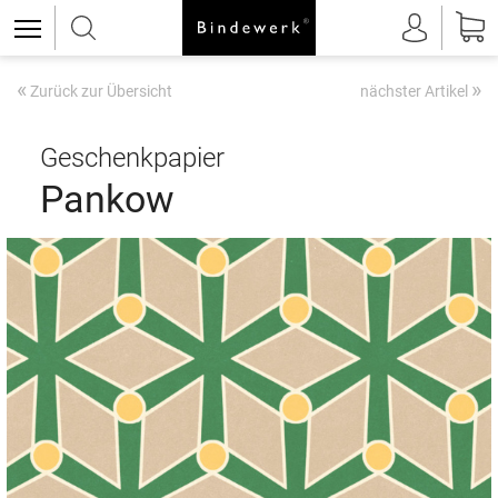
«
»
Zurück zur Übersicht
nächster Artikel
Geschenkpapier
Pankow