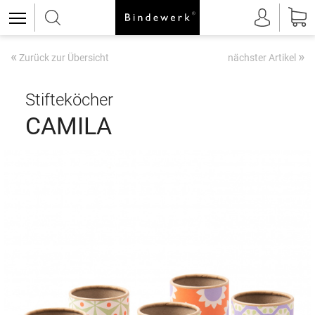
«
»
Zurück zur Übersicht
nächster Artikel
Stifteköcher
CAMILA