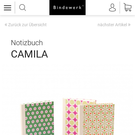
«
»
Zurück zur Übersicht
nächster Artikel
Notizbuch
CAMILA