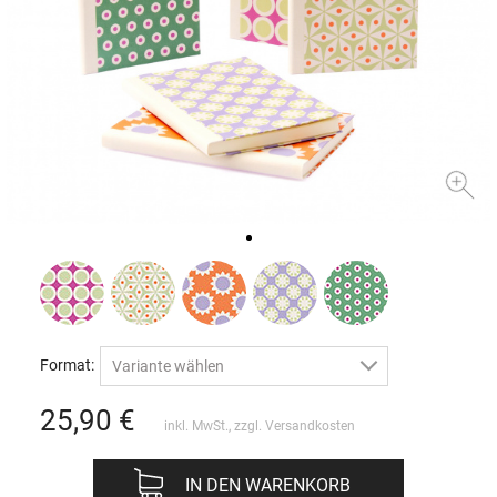
Format:
Variante wählen
25,90
€
inkl. MwSt., zzgl.
Versandkosten
IN DEN WARENKORB