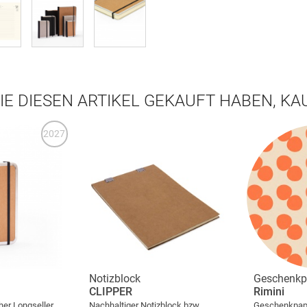
IE DIESEN ARTIKEL GEKAUFT HABEN, K
2027
Notizblock
Geschenkp
CLIPPER
Rimini
her Longseller
Nachhaltiger Notizblock bzw.
Geschenkpapi