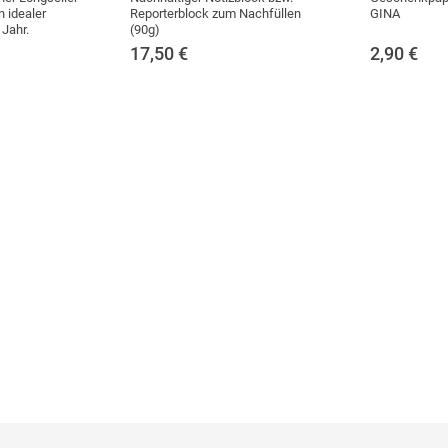
n idealer
Reporterblock zum Nachfüllen
GINA
 Jahr.
(90g)
17,50
€
2,90
€