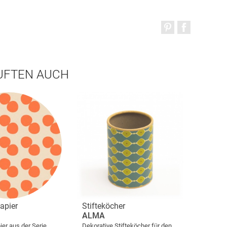
AUFTEN AUCH
apier
Stifteköcher
ALMA
er aus der Serie
Dekorative Stifteköcher für den