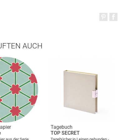
AUFTEN AUCH
apier
Tagebuch
e
TOP SECRET
er aus der Serie
Tagebücher in Leinen gebunden -