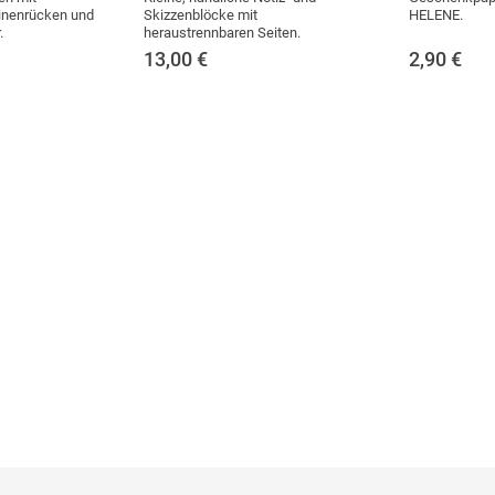
inenrücken und
Skizzenblöcke mit
HELENE.
.
heraustrennbaren Seiten.
13,00
€
2,90
€