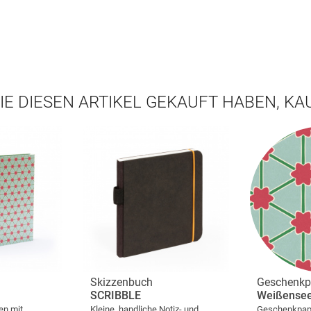
IE DIESEN ARTIKEL GEKAUFT HABEN, K
Skizzenbuch
Geschenkp
SCRIBBLE
Weißense
en mit
Kleine, handliche Notiz- und
Geschenkpapi