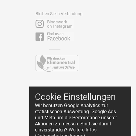
Bleiben Sie in Verbindung
Kontakt
Cookie Einstellungen
AGB
Wir benutzen Google Analytics zur
Datenschutz
statistischen Auswertung. Google Ads
Impressum
und Meta um die Performance unserer
Cookie Einstellungen
Aktionen zu messen. Sind sie damit
Händler Login
einverstanden?
Weitere Infos
(Datenschutzerklärung) ›