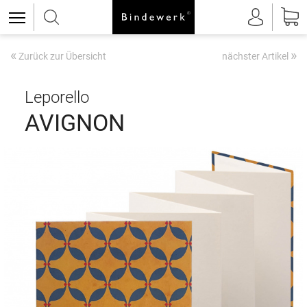
«
»
Zurück zur Übersicht
nächster Artikel
Leporello
AVIGNON