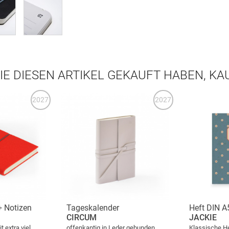
IE DIESEN ARTIKEL GEKAUFT HABEN, K
2027
2027
 Notizen
Tageskalender
Heft DIN A
CIRCUM
JACKIE
 extra viel
offenkantig in Leder gebunden,
Klassische He