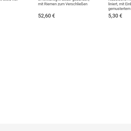
mit Riemen zum Verschließen
liniert, mit E
gemustertem 
52,60
€
5,30
€