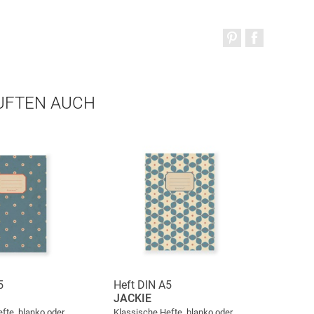
AUFTEN AUCH
5
Heft DIN A5
JACKIE
fte, blanko oder
Klassische Hefte, blanko oder