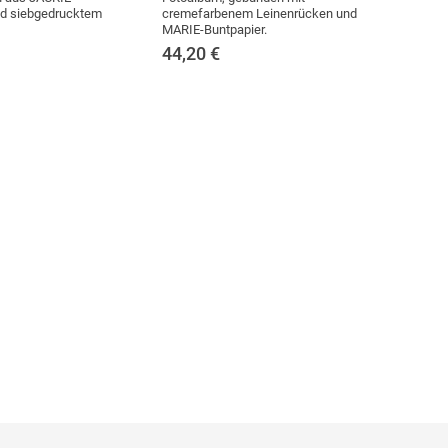
nd siebgedrucktem
cremefarbenem Leinenrücken und
MARIE-Buntpapier.
44,20
€