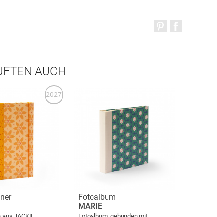
AUFTEN AUCH
2027
ner
Fotoalbum
MARIE
n aus JACKIE
Fotoalbum, gebunden mit