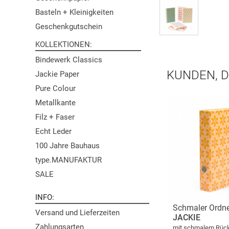
Basteln + Kleinigkeiten
Geschenkgutschein
KOLLEKTIONEN
Bindewerk Classics
KUNDEN, D
Jackie Paper
Pure Colour
Metallkante
Filz + Faser
Echt Leder
100 Jahre Bauhaus
type.MANUFAKTUR
SALE
INFO
Schmaler Ordn
Versand und Lieferzeiten
JACKIE
Zahlungsarten
mit schmalem Rücke