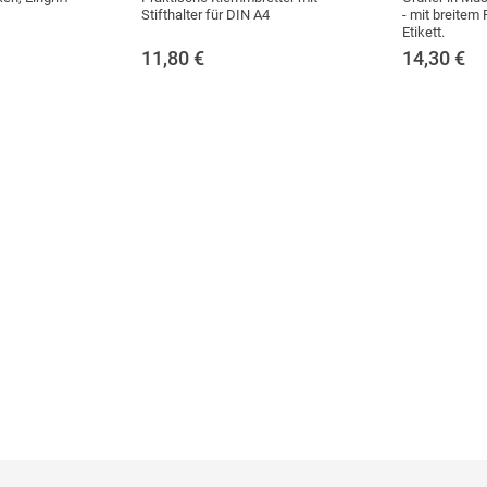
Stifthalter für DIN A4
- mit breitem 
Etikett.
11,80
€
14,30
€