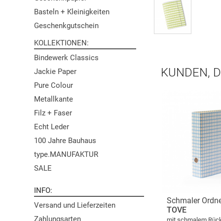
Basteln + Kleinigkeiten
Geschenkgutschein
KOLLEKTIONEN
Bindewerk Classics
KUNDEN, D
Jackie Paper
Pure Colour
Metallkante
Filz + Faser
Echt Leder
100 Jahre Bauhaus
type.MANUFAKTUR
SALE
INFO
Schmaler Ordn
Versand und Lieferzeiten
TOVE
Zahlungsarten
mit schmalem Rücke