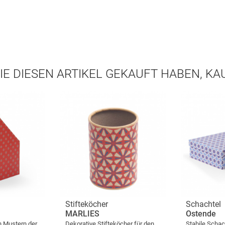
IE DIESEN ARTIKEL GEKAUFT HABEN, K
Stifteköcher
Schachtel
MARLIES
Ostende
n Mustern der
Dekorative Stifteköcher für den
Stabile Schac