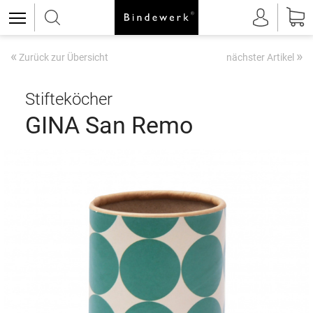
«
»
Zurück zur Übersicht
nächster Artikel
Stifteköcher
GINA San Remo