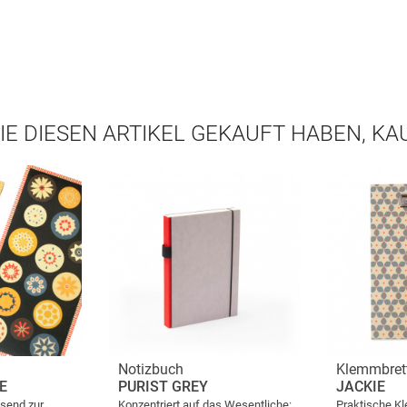
IE DIESEN ARTIKEL GEKAUFT HABEN, K
Notizbuch
Klemmbret
E
PURIST GREY
JACKIE
ssend zur
Konzentriert auf das Wesentliche:
Praktische Kl