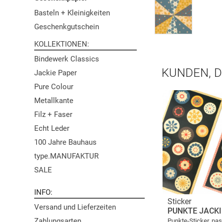
Basteln + Kleinigkeiten
Geschenkgutschein
KOLLEKTIONEN
Bindewerk Classics
KUNDEN, D
Jackie Paper
Pure Colour
Metallkante
Filz + Faser
Echt Leder
100 Jahre Bauhaus
type.MANUFAKTUR
SALE
INFO
Sticker
Versand und Lieferzeiten
PUNKTE JACKI
Zahlungsarten
Punkte-Sticker, pa