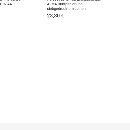
r DIN A4
ALMA Buntpapier und
siebgedrucktem Leinen
23,30
€