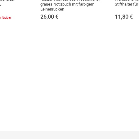
E
graues Notizbuch mit farbigem
Stifthalter fü
Leinenrücken
26,00
€
11,80
€
erfügbar