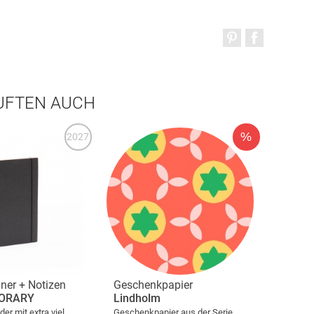
AUFTEN AUCH
%
2027
ner + Notizen
Geschenkpapier
ORARY
Lindholm
r mit extra viel
Geschenkpapier aus der Serie