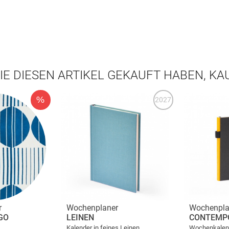
IE DIESEN ARTIKEL GEKAUFT HABEN, K
%
2027
r
Wochenplaner
Wochenpla
GO
LEINEN
CONTEMP
Kalender in feines Leinen
Wochenkalende