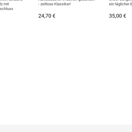
lz mit
- zeitlose Klassiker!
ein täglicher B
schluss
24,70
€
35,00
€