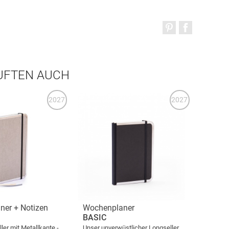
AUFTEN AUCH
2027
2027
ner + Notizen
Wochenplaner
BASIC
ler mit Metallkante -
Unser unverwüstlicher Longseller