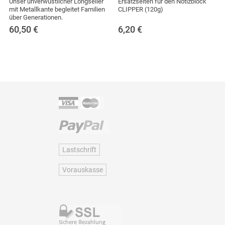
Unser unverwüstlicher Longseller
Ersatzseiten für den Notizblock
mit Metallkante begleitet Familien
CLIPPER (120g)
über Generationen.
60,50
€
6,20
€
Lastschrift
Vorauskasse