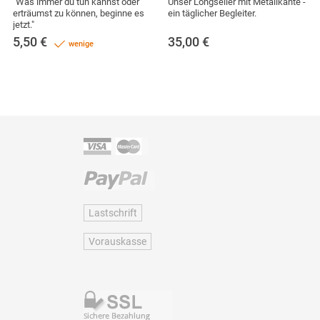
"Was immer du tun kannst oder
Unser Longseller mit Metallkante -
erträumst zu können, beginne es
ein täglicher Begleiter.
jetzt."
5,50
€
35,00
€
wenige
Lastschrift
Vorauskasse