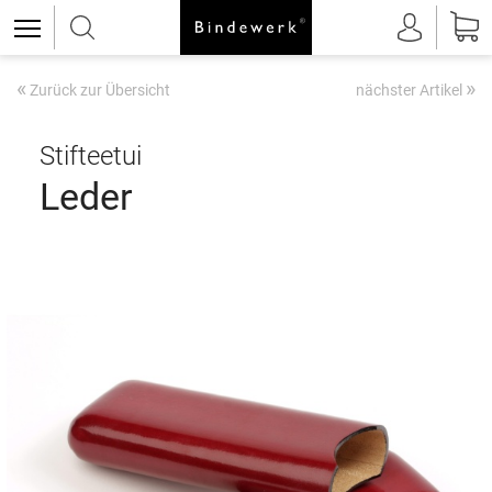
«
»
Zurück zur Übersicht
nächster Artikel
Stifteetui
Leder