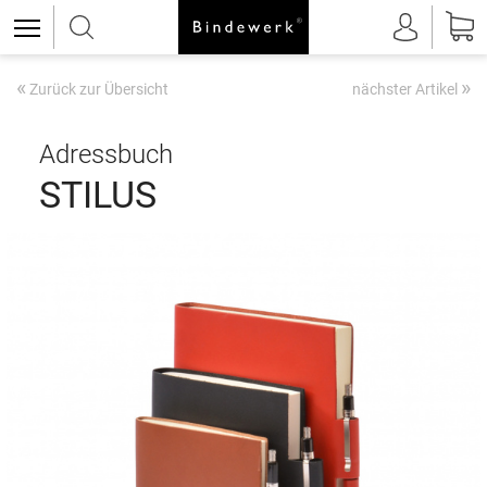
«
»
Zurück zur Übersicht
nächster Artikel
Adressbuch
STILUS