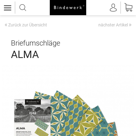
«
»
Zurück zur Übersicht
nächster Artikel
Briefumschläge
ALMA