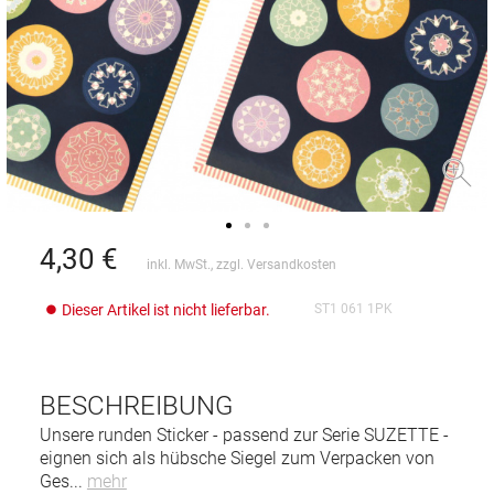
4,30
€
inkl. MwSt., zzgl.
Versandkosten
Dieser Artikel ist nicht lieferbar.
ST1 061 1PK
BESCHREIBUNG
Unsere runden Sticker - passend zur Serie SUZETTE -
eignen sich als hübsche Siegel zum Verpacken von
Ges
...
mehr