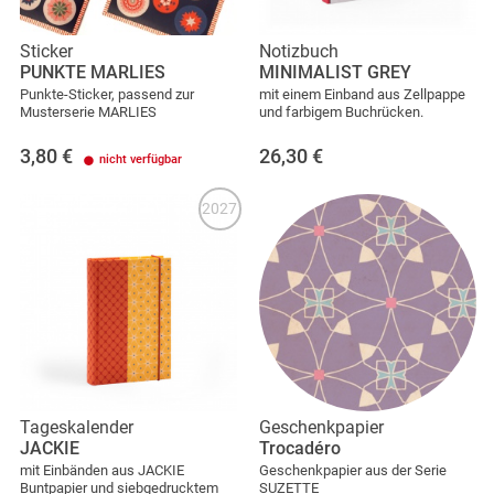
Sticker
Notizbuch
PUNKTE MARLIES
MINIMALIST GREY
Punkte-Sticker, passend zur
mit einem Einband aus Zellpappe
Musterserie MARLIES
und farbigem Buchrücken.
3,80
€
26,30
€
nicht verfügbar
2027
Tageskalender
Geschenkpapier
JACKIE
Trocadéro
mit Einbänden aus JACKIE
Geschenkpapier aus der Serie
Buntpapier und siebgedrucktem
SUZETTE